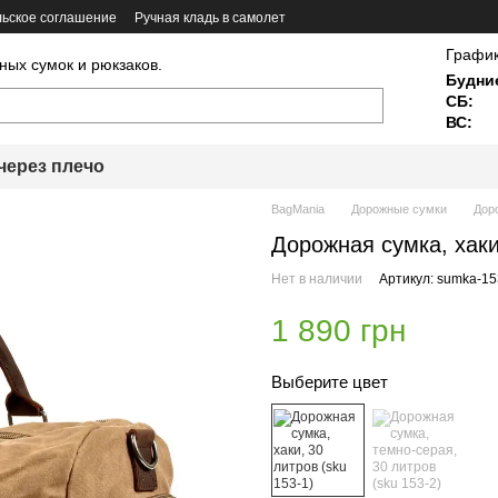
ьское соглашение
Ручная кладь в самолет
График
ных сумок и рюкзаков.
Будни
СБ:
ВС:
через плечо
BagMania
Дорожные сумки
Доро
Дорожная сумка, хаки
Нет в наличии
Артикул: sumka-15
1 890 грн
Выберите цвет