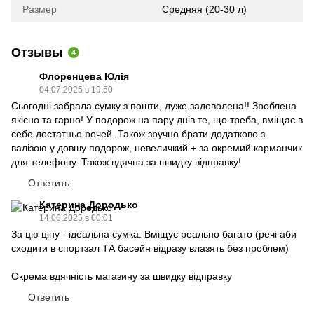
Размер
Средняя (20-30 л)
Отзывы
4
Флоренцева Юлія
04.07.2025 в 19:50
Сьогодні забрала сумку з пошти, дуже задоволена!! Зроблена
якісно та гарно! У подорож на пару днів те, що треба, вміщає в
себе достатньо речей. Також зручно брати додатково з
валізою у довшу подорож, невеличкий + за окремий карманчик
для телефону. Також вдячна за швидку відправку!
Ответить
Катерина Дородько
14.06.2025 в 00:01
За цю ціну - ідеальна сумка. Вміщує реально багато (речі аби
сходити в спортзал ТА басейн відразу влазять без проблем)
Окрема вдячність магазину за швидку відправку
Ответить