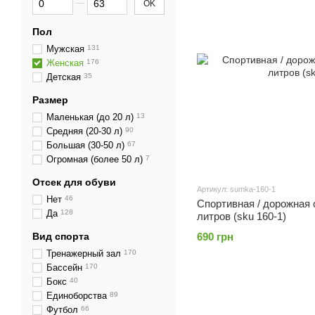
OK
Пол
Мужская
131
Женская
176
Детская
35
Размер
Маленькая (до 20 л)
13
Средняя (20-30 л)
90
Большая (30-50 л)
67
Огромная (более 50 л)
7
Отсек для обуви
Артикул: sumka-160-1
Нет
46
Спортивная / дорожная 
Да
128
литров (sku 160-1)
Вид спорта
690 грн
Тренажерный зал
170
Бассейн
170
Бокс
40
Единоборства
89
Футбол
66