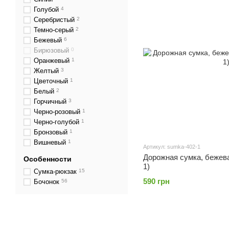
Голубой
4
Серебристый
2
Темно-серый
2
Бежевый
6
Бирюзовый
0
Оранжевый
1
Желтый
3
Цветочный
1
Белый
2
Горчичный
3
Черно-розовый
1
Черно-голубой
1
Бронзовый
1
Вишневый
1
Артикул: sumka-402-1
Дорожная сумка, бежевая
Особенности
1)
Сумка-рюкзак
15
590 грн
Бочонок
56