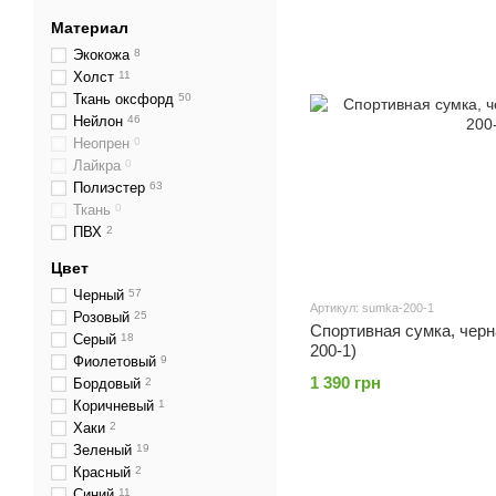
Материал
Экокожа
8
Холст
11
Ткань оксфорд
50
Нейлон
46
Неопрен
0
Лайкра
0
Полиэстер
63
Ткань
0
ПВХ
2
Цвет
Черный
57
Артикул: sumka-200-1
Розовый
25
Спортивная сумка, черна
Серый
18
200-1)
Фиолетовый
9
1 390 грн
Бордовый
2
Коричневый
1
Хаки
2
Зеленый
19
Красный
2
Синий
11