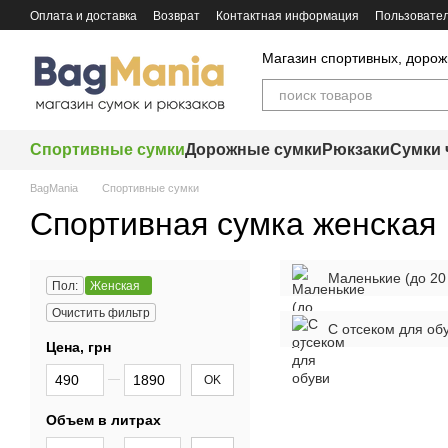
Перейти к основному контенту
Оплата и доставка
Возврат
Контактная информация
Пользовател
Магазин спортивных, дорож
Спортивные сумки
Дорожные сумки
Рюкзаки
Сумки 
BagMania
Спортивные сумки
Спортивная сумка женская
Маленькие (до 20
Пол:
Женская
Очистить фильтр
С отсеком для об
Цена, грн
От Цена, грн
До Цена, грн
OK
Объем в литрах
От Объем в литрах
До Объем в литрах