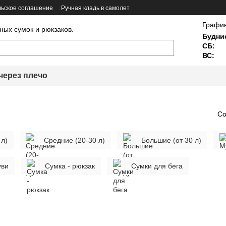
ьское соглашение
Ручная кладь в самолет
График
ных сумок и рюкзаков.
Будни
СБ:
ВС:
через плечо
Со
 л)
Средние (20-30 л)
Большие (от 30 л)
уви
Сумка - рюкзак
Сумки для бега