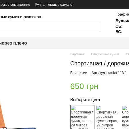
ьское соглашение
Ручная кладь в самолет
График
ных сумок и рюкзаков.
Будни
СБ:
ВС:
через плечо
BagMania
Спортивные сумки
Сп
Спортивная / дорожна
В наличии
Артикул: sumka-113-1
650 грн
Выберите цвет