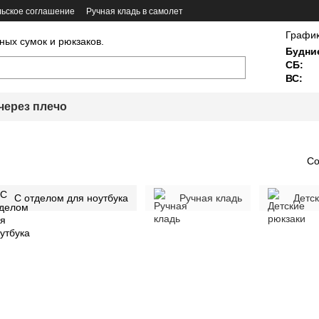
ьское соглашение
Ручная кладь в самолет
График
ных сумок и рюкзаков.
Будни
СБ:
ВС:
через плечо
Со
С отделом для ноутбука
Ручная кладь
Детс