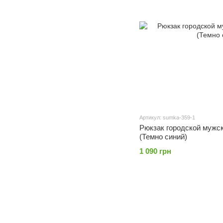
Артикул: sumka-359-1
Рюкзак городской мужс
(Темно синий)
1 090 грн