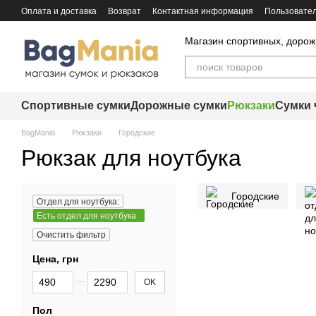
Перейти к основному контенту
Оплата и доставка
Возврат
Контактная информация
Пользовател
Магазин спортивных, дорож
Спортивные сумки
Дорожные сумки
Рюкзаки
Сумки 
BagMania
Рюкзаки
Городские
Рюкзак для ноутбука
Городские
Отдел для ноутбука:
Есть отдел для ноутбука
Очистить фильтр
Цена, грн
От Цена, грн
До Цена, грн
OK
Пол