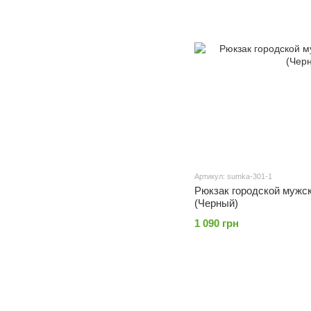
Артикул: sumka-301-1
Рюкзак городской мужс
(Черный)
1 090 грн