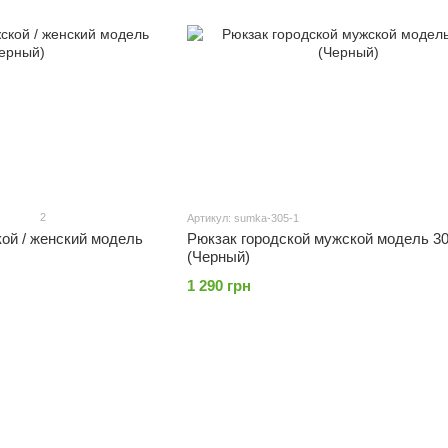
2
Артикул: sumka-305-1
ой / женский модель
Рюкзак городской мужской модель 30
(Черный)
1 290 грн