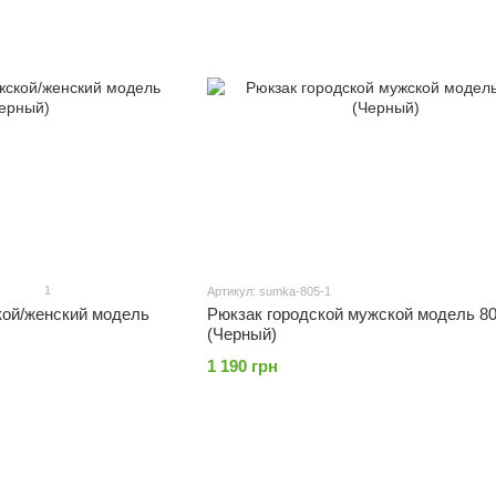
1
Артикул: sumka-805-1
кой/женский модель
Рюкзак городской мужской модель 80
(Черный)
1 190 грн