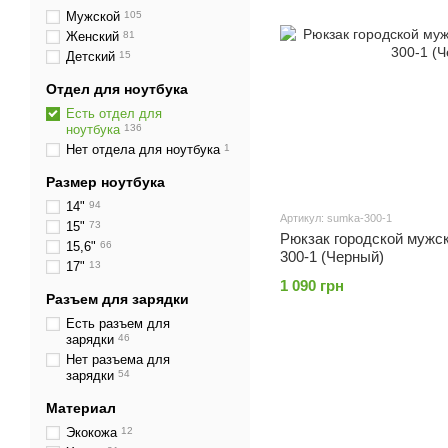
Мужской
105
Женский
81
Детский
15
Отдел для ноутбука
Есть отдел для
ноутбука
136
Нет отдела для ноутбука
1
Размер ноутбука
14"
94
Артикул: sumka-300-1
15"
73
Рюкзак городской мужск
15,6"
66
300-1 (Черный)
17"
13
1 090 грн
Разъем для зарядки
Есть разъем для
зарядки
46
Нет разъема для
зарядки
54
Материал
Экокожа
12