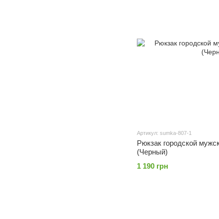
Артикул: sumka-807-1
Рюкзак городской мужс
(Черный)
1 190 грн