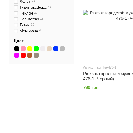
Холст
21
Ткань оксфорд
43
Нейлон
23
Полиэстер
13
Ткань
20
Мембрана
4
Цвет
Артикул: sumka-476-1
Рюкзак городской мужск
476-1 (Черный)
790 грн