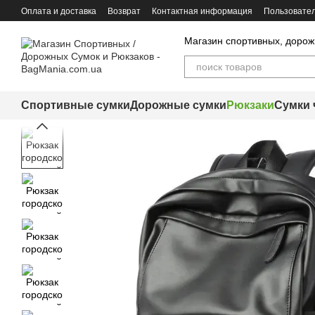
Перейти к основному контенту
Оплата и доставка
Возврат
Контактная информация
Пользовател
Магазин спортивных, дорож
Спортивные сумки
Дорожные сумки
Рюкзаки
Сумки 