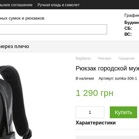
ьское соглашение
Ручная кладь в самолет
График
ных сумок и рюкзаков.
Будни
СБ:
ВС:
через плечо
BagMania
Рюкзаки
Городские
Рюкзак городской му
В наличии
Артикул: sumka-306-1
1 290 грн
Купить
Характеристики