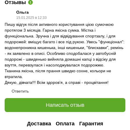
Отзывы
1
Ольга
15.01.2025 в 12:33
Пишу відгук після активного користування цією сумочкою
протягом 3 місяців. Гарна якісна сумка. Містка і
функціональна. Зручна і для відвідування спортзалу, і для
подорожей: вміщує багато і все під рукою. Увесь "функціонал":
водонепроникна кишенька, інші кишеньки, "блискавки", ремінь
- як заявлено в описі. Особливо сподобалася у автобусній
подорожі - швиденько вийняла домашні капці з відсіку для
взуття, перевзулася і насолоджувалася подорожжю.
Тканина якісна, після прання швидко сохне, кольори не
втратила.
Дякую, дівчата!!! Всім здоров’я, а справі - процвітання!
Ответить
Написать отзыв
Доставка
Оплата
Гарантия