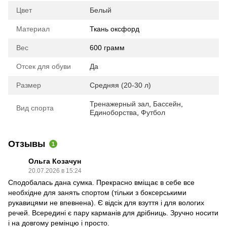
Цвет
Белый
Материал
Ткань оксфорд
Вес
600 грамм
Отсек для обуви
Да
Размер
Средняя (20-30 л)
Тренажерный зал
,
Бассейн
,
Вид спорта
Единоборства
,
Футбол
Отзывы
1
Ольга Козачун
20.07.2026 в 15:24
Сподобалась дана сумка. Прекрасно вміщає в себе все
необхідне для занять спортом (тільки з боксерськими
рукавицями не впевнена). Є відсік для взуття і для вологих
речей. Всередині є пару карманів для дрібниць. Зручно носити
і на довгому ремінцю і просто.