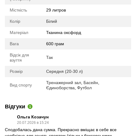
Місткість
29 литров
Колір
Білий
Матеріал
Тканина оксфорд
Вага
600 грам
Відсік для
Так
взуття
Розмір
Середня (20-30 л)
Тренажерний зал
,
Басейн
,
Вид спорту
Єдиноборства
,
Футбол
Відгуки
1
Ольга Козачун
20.07.2026 в 15:24
Сподобалась дана сумка. Прекрасно вміщає в себе все
необхідне для занять спортом (тільки з боксерськими