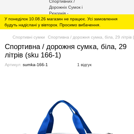
У понеділок 10.08.26 магазин не працює. Усі замовлення
будуть надіслані у вівторок. Просимо вибачення.
Спортивні сумки
Спортивна / дорожня сумка, біла, 29 літрів 
Спортивна / дорожня сумка, біла, 29
літрів (sku 166-1)
Артикул:
sumka-166-1
1 відгук