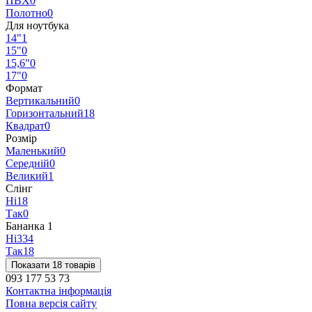
ПВХ
0
Полотно
0
Для ноутбука
14"
1
15"
0
15,6"
0
17"
0
Формат
Вертикальний
0
Горизонтальний
18
Квадрат
0
Розмір
Маленький
0
Середній
0
Великий
1
Слінг
Ні
18
Так
0
Бананка
‍
1
Ні
334
Так
18
Показати 18 товарів
093 177 53 73
Контактна інформація
Повна версія сайту