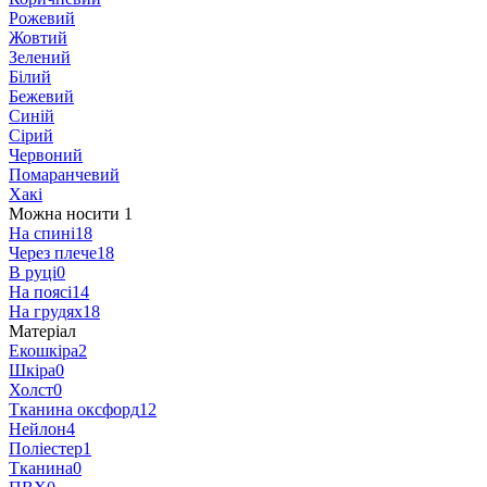
Рожевий
Жовтий
Зелений
Білий
Бежевий
Синій
Сірий
Червоний
Помаранчевий
Хакі
Можна носити
‍
1
На спині
18
Через плече
18
В руці
0
На поясі
14
На грудях
18
Матеріал
Екошкіра
2
Шкіра
0
Холст
0
Тканина оксфорд
12
Нейлон
4
Поліестер
1
Тканина
0