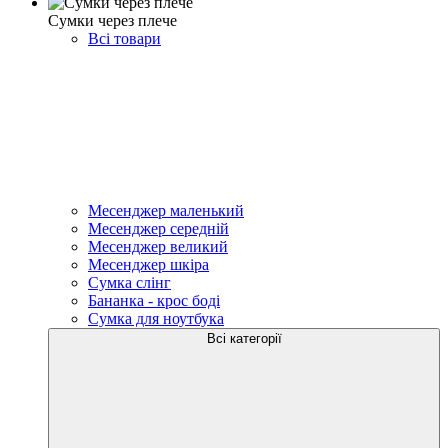
Сумки через плече
Всі товари
Месенджер маленький
Месенджер середній
Месенджер великий
Месенджер шкіра
Сумка слінг
Бананка - крос боді
Сумка для ноутбука
Всі категорії