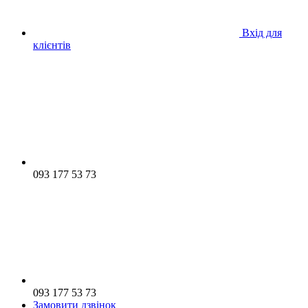
Вхід для
клієнтів
093 177 53 73
093 177 53 73
Замовити дзвінок