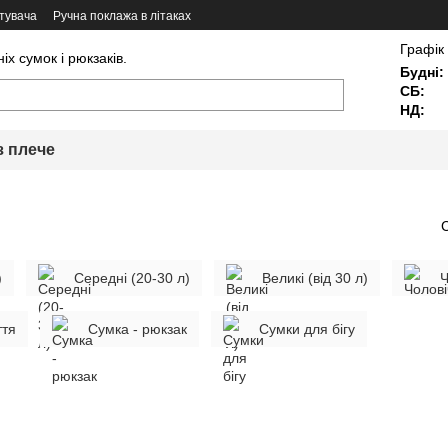
тувача
Ручна поклажа в літаках
Графік
х сумок і рюкзаків.
Будні:
СБ:
НД:
з плече
)
Середні (20-30 л)
Великі (від 30 л)
Ч
ття
Сумка - рюкзак
Сумки для бігу