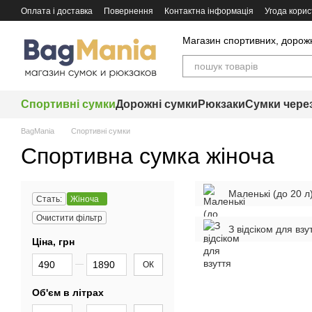
Перейти до основного контенту
Оплата і доставка
Повернення
Контактна інформація
Угода корис
Магазин спортивних, дорожні
Спортивні сумки
Дорожні сумки
Рюкзаки
Сумки чере
BagMania
Спортивні сумки
Спортивна сумка жіноча
Маленькі (до 20 л
Стать:
Жіноча
Очистити фільтр
З відсіком для взу
Ціна, грн
Від Ціна, грн
До Ціна, грн
ОК
Об'єм в літрах
Від Об'єм в літрах
До Об'єм в літрах