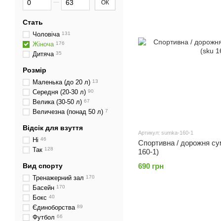
ОК
Стать
Чоловіча
131
Жіноча
176
Дитяча
35
Розмір
Маленька (до 20 л)
13
Середня (20-30 л)
90
Велика (30-50 л)
67
Величезна (понад 50 л)
7
Відсік для взуття
Артикул: sumka-160-1
Ні
46
Спортивна / дорожня сумк
Так
128
160-1)
Вид спорту
690 грн
Тренажерний зал
170
Басейн
170
Бокс
40
Єдиноборства
89
Футбол
66