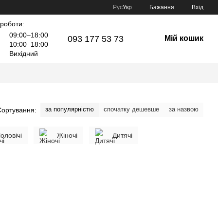
Рус
Укр
Бажання
Вхід
 роботи:
09:00–18:00
093 177 53 73
Мій кошик
10:00–18:00
Вихідний
за популярністю
спочатку дешевше
за назвою
Сортування:
оловічі
Жіночі
Дитячі