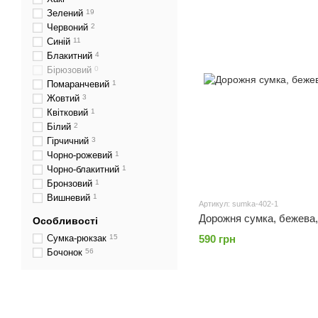
Зелений
19
Червоний
2
Синій
11
Блакитний
4
Бірюзовий
0
Помаранчевий
1
Жовтий
3
Квітковий
1
Білий
2
Гірчичний
3
Чорно-рожевий
1
Чорно-блакитний
1
Бронзовий
1
Вишневий
1
Артикул: sumka-402-1
Дорожня сумка, бежева, 
Особливості
Сумка-рюкзак
15
590 грн
Бочонок
56