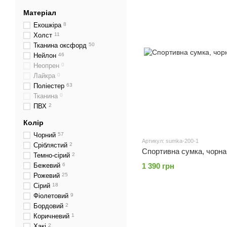
Матеріал
Екошкіра
8
Холст
11
Тканина оксфорд
50
Нейлон
46
Неопрен
0
Лайкра
0
Поліестер
63
Тканина
0
ПВХ
2
Колір
Чорний
57
Артикул: sumka-200-1
Сріблястий
2
Спортивна сумка, чорна, 
Темно-сірий
2
Бежевий
6
1 390 грн
Рожевий
25
Сірий
18
Фіолетовий
9
Бордовий
2
Коричневий
1
Хакі
2