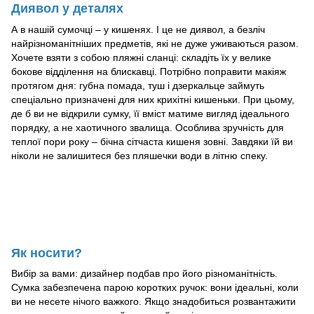
Диявол у деталях
А в нашій сумочці – у кишенях. І це не диявол, а безліч
найрізноманітніших предметів, які не дуже уживаються разом.
Хочете взяти з собою пляжні сланці: складіть їх у велике
бокове відділення на блискавці. Потрібно поправити макіяж
протягом дня: губна помада, туш і дзеркальце займуть
спеціально призначені для них крихітні кишеньки. При цьому,
де б ви не відкрили сумку, її вміст матиме вигляд ідеального
порядку, а не хаотичного звалища. Особлива зручність для
теплої пори року – бічна сітчаста кишеня зовні. Завдяки їй ви
ніколи не залишитеся без пляшечки води в літню спеку.
Як носити?
Вибір за вами: дизайнер подбав про його різноманітність.
Сумка забезпечена парою коротких ручок: вони ідеальні, коли
ви не несете нічого важкого. Якщо знадобиться розвантажити