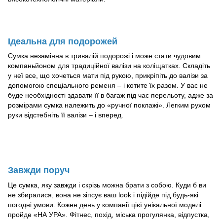
Ідеальна для подорожей
Сумка незамінна в тривалій подорожі і може стати чудовим
компаньйоном для традиційної валізи на коліщатках. Складіть
у неї все, що хочеться мати під рукою, прикріпіть до валізи за
допомогою спеціального ременя – і котите їх разом. У вас не
буде необхідності здавати її в багаж під час перельоту, адже за
розмірами сумка належить до «ручної поклажі». Легким рухом
руки відстебніть її валізи – і вперед.
Завжди поруч
Це сумка, яку завжди і скрізь можна брати з собою. Куди б ви
не збиралися, вона не зіпсує ваш look і підійде під будь-які
погодні умови. Кожен день у компанії цієї унікальної моделі
пройде «НА УРА». Фітнес, похід, міська прогулянка, відпустка,