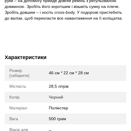
руки – на допомогу прийде довгий ремінь з регульованою
довжиною. Зробіть його коротшим і візьміть сумку на плече.
Зробіть довшим – і носіть cross-body. У подорожі пристебніть
до валізи, щоб перекласти все навантаження на її коліщатка.
Характеристики
Розмір
46 см * 22 см * 28 см
(габарити)
Місткість
28,5 літрів
Колір
Чорний
Матеріал
Поліестер
Вага
500 грам
Відсік для