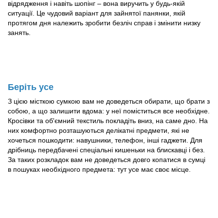
відрядження і навіть шопінг – вона виручить у будь-якій
ситуації. Це чудовий варіант для зайнятої панянки, якій
протягом дня належить зробити безліч справ і змінити низку
занять.
Беріть усе
З цією місткою сумкою вам не доведеться обирати, що брати з
собою, а що залишити вдома: у неї поміститься все необхідне.
Кросівки та об'ємний текстиль покладіть вниз, на саме дно. На
них комфортно розташуються делікатні предмети, які не
хочеться пошкодити: навушники, телефон, інші гаджети. Для
дрібниць передбачені спеціальні кишеньки на блискавці і без.
За таких розкладок вам не доведеться довго копатися в сумці
в пошуках необхідного предмета: тут усе має своє місце.