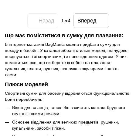
Назад
Вперед
1
з 4
Що має поміститися в сумку для плавання:
В інтернет-магазині BagMania можна придбати сумку для
походу в басейн. У каталозі зібрані стильні моделі, які чудово
поєднуються і зі спортивним, і з повсякденним одягом. У них
поміститься все, що ви берете із собою на плавання:
купальник, плавки, рушник, шапочка з окулярами і навіть
ласти.
Плюси моделей
Спортивні сумки для басейну відрізняються функціональністю.
Вони передбачені:
Відсік для сланців, тапок. Він захистить контакт брудного
взуття з іншими речами.
Основне відділення для великих предметів: рушники,
купальники, засоби гігієни.