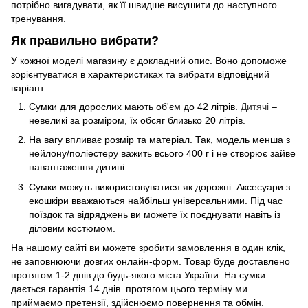
потрібно вигадувати, як її швидше висушити до наступного
тренування.
Як правильно вибрати?
У кожної моделі магазину є докладний опис. Воно допоможе
зорієнтуватися в характеристиках та вибрати відповідний
варіант.
Сумки для дорослих мають об'єм до 42 літрів.
Дитячі
–
невеликі за розміром, їх обсяг близько 20 літрів.
На вагу впливає розмір та матеріал. Так, модель менша з
нейлону/поліестеру важить всього 400 г і не створює зайве
навантаження дитині.
Сумки можуть використовуватися як дорожні. Аксесуари з
екошкіри вважаються найбільш універсальними. Під час
поїздок та відряджень ви можете їх поєднувати навіть із
діловим костюмом.
На нашому сайті ви можете зробити замовлення в один клік,
не заповнюючи довгих онлайн-форм. Товар буде доставлено
протягом 1-2 днів до будь-якого міста України. На сумки
дається гарантія 14 днів. протягом цього терміну ми
приймаємо претензії, здійснюємо повернення та обмін.