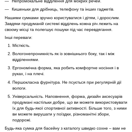
Непромокальне відділення для мокрих речей.
Кишеньки для дрібниць, телефону та інших гаджетів.
Нашими сумками зручно користуватися і дітям, і дорослим.
Завдяки продуманій системі відділень кожна річ лежить на
своєму місці та полегшує пошуки під час перевдягання.
Інші переваги:
Місткість.
Вологонепроникність як із зовнішнього боку, так і між
відділеннями.
Ергономічна форма, яка робить комфортне носіння і в
руках, і на плечі.
Першокласна фурнітура. Не псується при регулярній дії
вологи.
Універсальність. Наповнення, форма, дизайн аксесуарів
продумані настільки добре, що ви можете використовувати
їх для будь-якої спортивної активності. Більше того, з ними
ви можете вирушати у поїздки, різноманітні збори,
подорожі.
Будь-яка сумка для басейну з каталогу швидко сохне – вам не