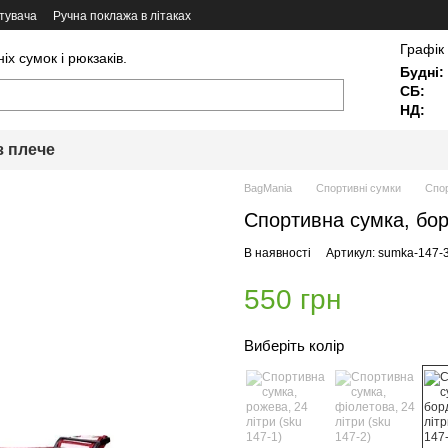
тувача
Ручна поклажа в літаках
Графік
х сумок і рюкзаків.
Будні:
СБ:
НД:
з плече
BagMania
Спортивні сумки
Спор
Спортивна сумка, борд
В наявності
Артикул: sumka-147-
550 грн
Виберіть колір