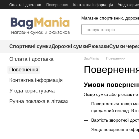
Перейти до основного контенту
Оплата і доставка
Повернення
Контактна інформація
Угода корис
Магазин спортивних, дорожні
Спортивні сумки
Дорожні сумки
Рюкзаки
Сумки чере
Оплата і доставка
BagMania
Повернення
Поверненн
Повернення
Контактна інформація
Умови повернен
Угода користувача
Якщо сумка або рюкзак не
Ручна поклажа в літаках
Повертається товар ма
продажний вигляд. В і
Вартість зворотної дос
Якщо повернення оформ