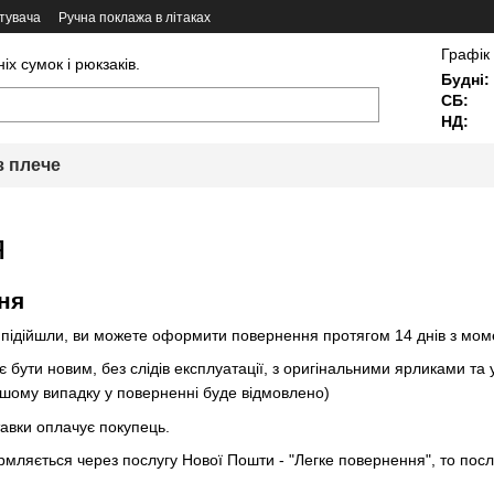
тувача
Ручна поклажа в літаках
Графік
х сумок і рюкзаків.
Будні:
СБ:
НД:
з плече
я
ня
 підійшли, ви можете оформити повернення протягом 14 днів з мо
є бути новим, без слідів експлуатації, з оригінальними ярликами т
ншому випадку у поверненні буде відмовлено)
тавки оплачує покупець.
ляється через послугу Нової Пошти - "Легке повернення", то послу