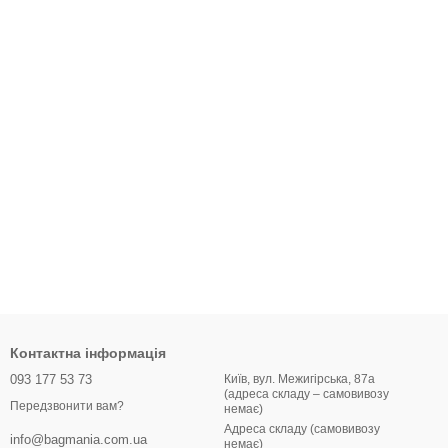
Контактна інформація
093 177 53 73
Київ, вул. Межигірська, 87а
(адреса складу – самовивозу
Передзвонити вам?
немає)
Адреса складу (самовивозу
info@bagmania.com.ua
немає)