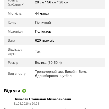
Розмір
28 см * 56 см * 28 см
(габарити)
Місткість
44 литра
Колір
Гірчичний
Матеріал
Поліестер
Вага
620 граммів
Відсік для
Так
взуття
Розмір
Велика (30-50 л)
Тренажерний зал
,
Басейн
,
Бокс
,
Вид спорту
Єдиноборства
,
Футбол
Відгуки
9
Николяк Станіслав Миколайович
31.03.2026 в 20:53