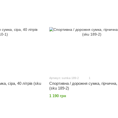
Артикул: sumka-189-2
1
а, сіра, 40 літрів (sku
Спортивна / дорожня сумка, гірчична, 
(sku 189-2)
1 190 грн