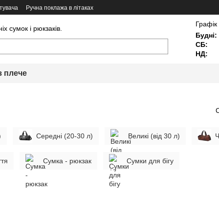
тувача
Ручна поклажа в літаках
Графік
х сумок і рюкзаків.
Будні:
СБ:
НД:
з плече
)
Середні (20-30 л)
Великі (від 30 л)
Ч
ття
Сумка - рюкзак
Сумки для бігу