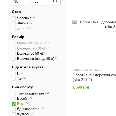
ОК
Стать
Чоловіча
51
Жіноча
40
Дитяча
0
Розмір
Маленька (до 20 л)
0
Середня (20-30 л)
0
Велика (30-50 л)
50
Величезна (понад 50 л)
8
Відсік для взуття
Артикул: sumka-211-2
Ні
4
Спортивна / дорожня сум
Так
54
(sku 211-2)
Вид спорту
1 690 грн
Тренажерний зал
215
Басейн
205
Бокс
58
Єдиноборства
121
Футбол
98