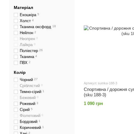
Матеріал
Екошкіра
5
Холст
4
Тканина оксфорд
18
Нейлон
2
Неопрен
0
Лайкра
0
Поліестер
26
Тканина
4
ПВХ
2
Колір
Чорний
27
Артикул: sumka-188-3
Сріблястий
0
Спортивна / дорожня сум
Темно-сірий
1
(sku 188-3)
Бежевий
0
1 090 грн
Рожевий
3
Сірий
5
Фіолетовий
0
Бордовий
1
Коричневий
1
Хакі
2