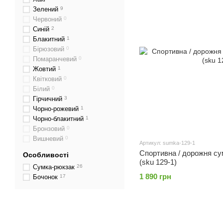
Зелений
9
Червоний
0
Синій
2
Блакитний
1
Бірюзовий
0
Помаранчевий
0
Жовтий
1
Квітковий
0
Білий
0
Гірчичний
3
Чорно-рожевий
1
Чорно-блакитний
1
Бронзовий
0
Вишневий
0
Артикул: sumka-129-1
Спортивна / дорожня сум
Особливості
(sku 129-1)
Сумка-рюкзак
26
1 890 грн
Бочонок
17