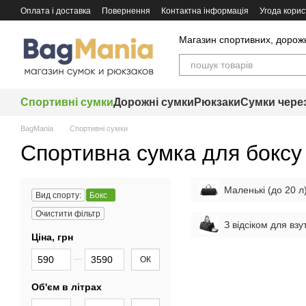
Перейти до основного контенту
Оплата і доставка
Повернення
Контактна інформація
Угода корис
Магазин спортивних, дорожні
Спортивні сумки
Дорожні сумки
Рюкзаки
Сумки чере
BagMania
Спортивні сумки
Спортивна сумка для боксу
Маленькі (до 20 л
Вид спорту:
Бокс
Очистити фільтр
З відсіком для взу
Ціна, грн
Від Ціна, грн
До Ціна, грн
ОК
Об'єм в літрах
Від Об'єм в літрах
До Об'єм в літрах