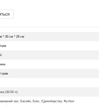
иться
м * 30 см * 28 см
ітрів
ий
нина
0 грам
ка (30-50 л)
нажерний зал
,
Басейн
,
Бокс
,
Єдиноборства
,
Футбол