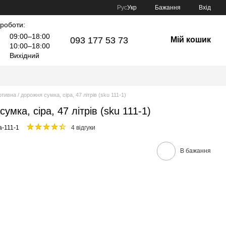
Рус
Укр
Бажання
Вхід
 роботи:
09:00–18:00
093 177 53 73
Мій кошик
10:00–18:00
Вихідний
тивна / дорожня сумка, сіра, 47 літрів (sku 111-1)
умка, сіра, 47 літрів (sku 111-1)
a-111-1
4 відгуки
В бажання