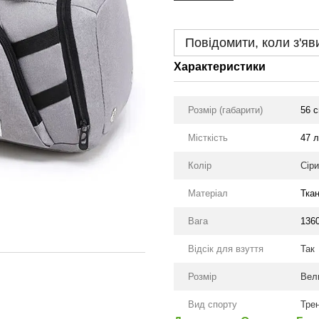
Повідомити, коли з'яв
Характеристики
Розмір (габарити)
56 с
Місткість
47 л
Колір
Сір
Матеріал
Тка
Вага
136
Відсік для взуття
Так
Розмір
Вели
Вид спорту
Тре