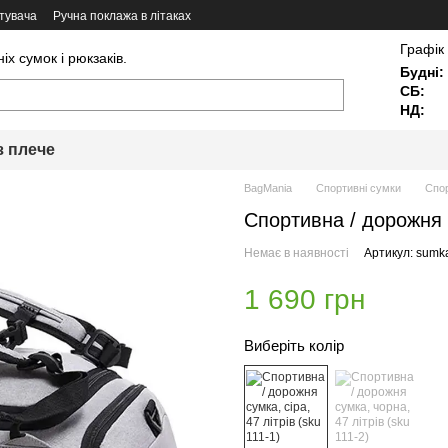
тувача
Ручна поклажа в літаках
Графік
х сумок і рюкзаків.
Будні:
СБ:
НД:
з плече
BagMania
Спортивні сумки
Спор
Спортивна / дорожня с
Немає в наявності
Артикул: sumk
1 690 грн
Виберіть колір