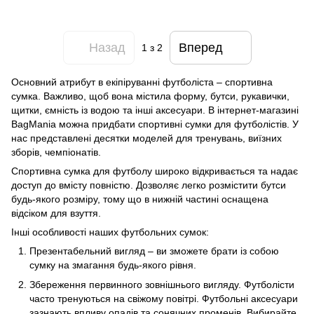
Назад
Вперед
1
з 2
Основний атрибут в екіпіруванні футболіста – спортивна
сумка. Важливо, щоб вона містила форму, бутси, рукавички,
щитки, ємність із водою та інші аксесуари. В інтернет-магазині
BagMania можна придбати спортивні сумки для футболістів. У
нас представлені десятки моделей для тренувань, виїзних
зборів, чемпіонатів.
Спортивна сумка для футболу широко відкривається та надає
доступ до вмісту повністю. Дозволяє легко розмістити бутси
будь-якого розміру, тому що в нижній частині оснащена
відсіком для взуття.
Інші особливості наших футбольних сумок:
Презентабельний вигляд – ви зможете брати із собою
сумку на змагання будь-якого рівня.
Збереження первинного зовнішнього вигляду. Футболісти
часто тренуються на свіжому повітрі. Футбольні аксесуари
зазнають впливу опадів та сонячних променів. Вибирайте