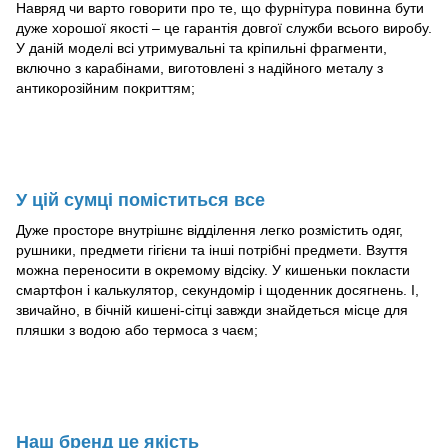
Навряд чи варто говорити про те, що фурнітура повинна бути
дуже хорошої якості – це гарантія довгої служби всього виробу.
У даній моделі всі утримувальні та кріпильні фрагменти,
включно з карабінами, виготовлені з надійного металу з
антикорозійним покриттям;
У цій сумці поміститься все
Дуже просторе внутрішнє відділення легко розмістить одяг,
рушники, предмети гігієни та інші потрібні предмети. Взуття
можна переносити в окремому відсіку. У кишеньки покласти
смартфон і калькулятор, секундомір і щоденник досягнень. І,
звичайно, в бічній кишені-сітці завжди знайдеться місце для
пляшки з водою або термоса з чаєм;
Наш бренд це якість