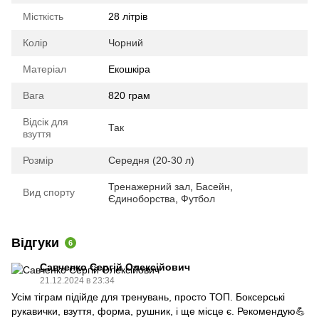
Місткість
28 літрів
Колір
Чорний
Матеріал
Екошкіра
Вага
820 грам
Відсік для
Так
взуття
Розмір
Середня (20-30 л)
Тренажерний зал
,
Басейн
,
Вид спорту
Єдиноборства
,
Футбол
Відгуки
6
Савченко Сергій Олексійович
21.12.2024 в 23:34
Усім тіграм підійде для тренувань, просто ТОП. Боксерські
рукавички, взуття, форма, рушник, і ще місце є. Рекомендую💪