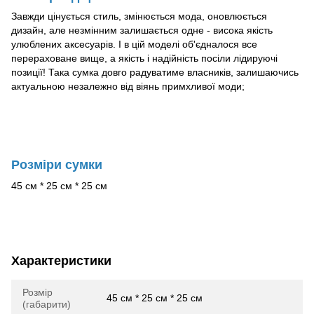
Завжди цінується стиль, змінюється мода, оновлюється
дизайн, але незмінним залишається одне - висока якість
улюблених аксесуарів. І в цій моделі об'єдналося все
перераховане вище, а якість і надійність посіли лідируючі
позиції! Така сумка довго радуватиме власників, залишаючись
актуальною незалежно від віянь примхливої моди;
Розміри сумки
45 см * 25 см * 25 см
Характеристики
Розмір
45 см * 25 см * 25 см
(габарити)