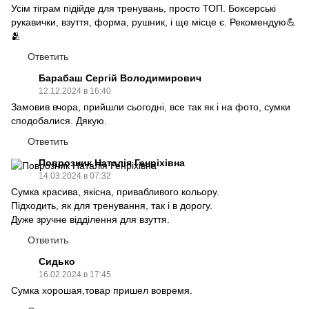
Усім тіграм підійде для тренувань, просто ТОП. Боксерські
рукавички, взуття, форма, рушник, і ще місце є. Рекомендую💪
🫂
Ответить
Барабаш Сергій Володимирович
12.12.2024 в 16:40
Замовив вчора, прийшли сьогодні, все так як і на фото, сумки
сподобалися. Дякую.
Ответить
Поврозник Наталія Генріхівна
14.03.2024 в 07:32
Сумка красива, якісна, привабливого кольору.
Підходить, як для тренування, так і в дорогу.
Дуже зручне відділення для взуття.
Ответить
Сидько
16.02.2024 в 17:45
Сумка хорошая,товар пришел вовремя.