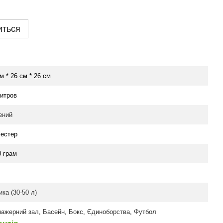
иться
м * 26 см * 26 см
литров
ений
іестер
0 грам
ка (30-50 л)
нажерний зал
,
Басейн
,
Бокс
,
Єдиноборства
,
Футбол