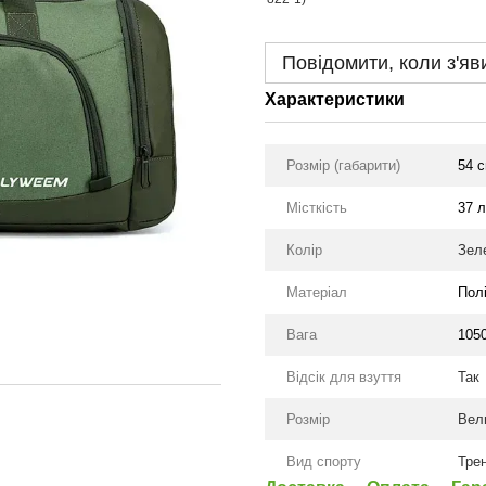
Повідомити, коли з'яв
Характеристики
Розмір (габарити)
54 с
Місткість
37 
Колір
Зел
Матеріал
Пол
Вага
105
Відсік для взуття
Так
Розмір
Вели
Вид спорту
Тре