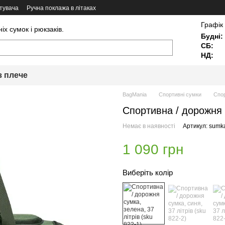
тувача
Ручна поклажа в літаках
Графік
х сумок і рюкзаків.
Будні:
СБ:
НД:
з плече
BagMania
Спортивні сумки
Спор
Спортивна / дорожня с
Немає в наявності
Артикул: sumk
1 090 грн
Виберіть колір