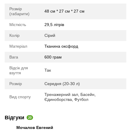
Розмір
48 см * 27 см * 27 см
(габарити)
Місткість
29,5 літрів
Колір
Сірий
Матеріал
Тканина оксфорд
Вага
600 грам
Відсік для
Так
взуття
Розмір
Середня (20-30 л)
Тренажерний зал
,
Басейн
,
Вид спорту
Єдиноборства
,
Футбол
Відгуки
20
Мочалов Евгений