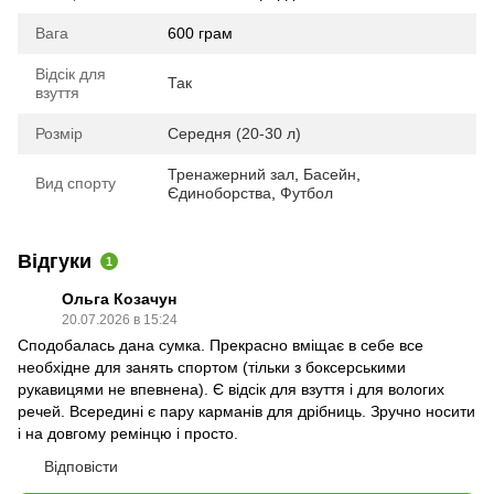
Вага
600 грам
Відсік для
Так
взуття
Розмір
Середня (20-30 л)
Тренажерний зал
,
Басейн
,
Вид спорту
Єдиноборства
,
Футбол
Відгуки
1
Ольга Козачун
20.07.2026 в 15:24
Сподобалась дана сумка. Прекрасно вміщає в себе все
необхідне для занять спортом (тільки з боксерськими
рукавицями не впевнена). Є відсік для взуття і для вологих
речей. Всередині є пару карманів для дрібниць. Зручно носити
і на довгому ремінцю і просто.
Відповісти