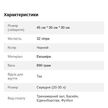
Характеристики
Розмір
45 см * 30 см * 30 см
(габарити)
Місткість
32 літри
Колір
Чорний
Матеріал
Екошкіра
Вага
890 грам
Відсік для
Так
взуття
Розмір
Середня (20-30 л)
Тренажерний зал
,
Басейн
,
Вид спорту
Єдиноборства
,
Футбол