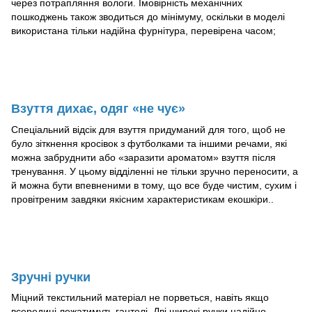
через потрапляння вологи. Імовірність механічних
пошкоджень також зводиться до мінімуму, оскільки в моделі
використана тільки надійна фурнітура, перевірена часом;
Взуття дихає, одяг «не чує»
Спеціальний відсік для взуття придуманий для того, щоб не
було зіткнення кросівок з футболками та іншими речами, які
можна забруднити або «заразити ароматом» взуття після
тренування. У цьому відділенні не тільки зручно переносити, а
й можна бути впевненими в тому, що все буде чистим, сухим і
провітреним завдяки якісним характеристикам екошкіри..
Зручні ручки
Міцний текстильний матеріал не порветься, навіть якщо
всередині лежатимуть гантелі. Дві широкі ручки надійно