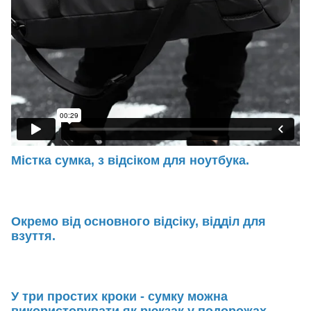
Містка сумка, з відсіком для ноутбука.
Окремо від основного відсіку, відділ для
взуття.
У три простих кроки - сумку можна