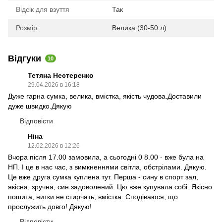
Відсік для взуття
Так
Розмір
Велика (30-50 л)
Відгуки
10
Тетяна Нестеренко
29.04.2026 в 16:18
Дуже гарна сумка, велика, вмістка, якість чудова.Доставили
дуже швидко.Дякую
Відповісти
Ніна
12.02.2026 в 12:26
Вчора після 17.00 замовила, а сьогодні 0 8.00 - вже була на
НП. І це в нас час, з вимкненнями світла, обстрілами. Дякую.
Це вже друга сумка куплена тут. Перша - сину в спорт зал,
якісна, зручна, син задоволений. Цю вже купувала собі. Якісно
пошита, нитки не стирчать, вмістка. Сподіваюся, що
прослужить довго! Дякую!
Відповісти