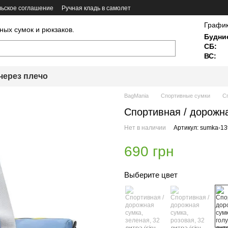
ьское соглашение
Ручная кладь в самолет
График
ных сумок и рюкзаков.
Будни
СБ:
ВС:
через плечо
BagMania
Спортивные сумки
Сп
Спортивная / дорожна
Нет в наличии
Артикул: sumka-13
690 грн
Выберите цвет