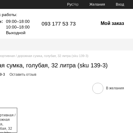
Рус
Укр
Желания
Вход
 работы:
е:
09:00–18:00
093 177 53 73
Мой заказ
10:00–18:00
Выходной
ортивная / дорожная сумка, голубая, 32 литра (sku 139-3)
я сумка, голубая, 32 литра (sku 139-3)
9-3
Оставить отзыв
В желания