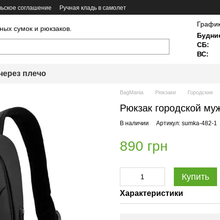
ьское соглашение
Ручная кладь в самолет
График
ных сумок и рюкзаков.
Будни
СБ:
ВС:
через плечо
BagMania
Рюкзаки
Городские
Рюкзак городской му
В наличии
Артикул: sumka-482-1
890 грн
Купить
Характеристики