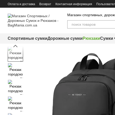
Перейти к основному контенту
Оплата и доставка
Возврат
Контактная информация
Пользовател
Магазин спортивных, дорож
Спортивные сумки
Дорожные сумки
Рюкзаки
Сумки 