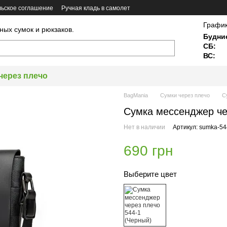
ьское соглашение
Ручная кладь в самолет
График
ных сумок и рюкзаков.
Будни
СБ:
ВС:
через плечо
BagMania
Сумки через плечо
С
Сумка мессенджер че
Нет в наличии
Артикул: sumka-54
690 грн
Выберите цвет