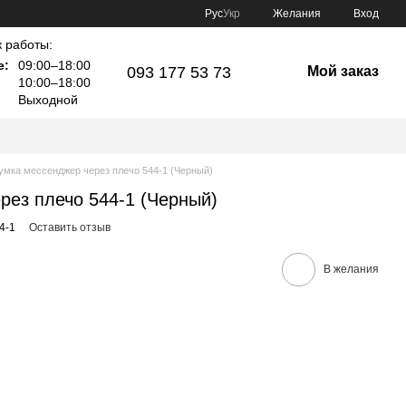
Рус
Укр
Желания
Вход
 работы:
е:
09:00–18:00
093 177 53 73
Мой заказ
10:00–18:00
Выходной
умка мессенджер через плечо 544-1 (Черный)
рез плечо 544-1 (Черный)
4-1
Оставить отзыв
В желания