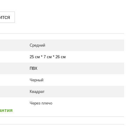
ится
Средний
25 см * 7 см * 26 см
ПВХ
Черный
Квадрат
Через плечо
антия