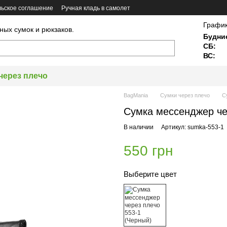
ьское соглашение
Ручная кладь в самолет
График
ных сумок и рюкзаков.
Будни
СБ:
ВС:
через плечо
BagMania
Сумки через плечо
С
Сумка мессенджер че
В наличии
Артикул: sumka-553-1
550 грн
Выберите цвет