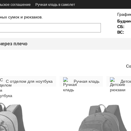
ьское соглашение
Ручная кладь в самолет
График
ных сумок и рюкзаков.
Будни
СБ:
ВС:
через плечо
Со
С отделом для ноутбука
Ручная кладь
Детс