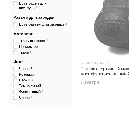
Есть отдел для
ноутбука
11
Разъем для зарядки
Есть разъем для зарядки
3
Материал
Ткань оксфорд
1
Полиэстер
2
Ткань
8
Цвет
Артикул: sumka-2-1
Рюкзак спортивный муж
Черный
5
многофункциональный 2
Розовый
2
Серый
1
1 190 грн
Темно-синий
1
Фиолетовый
1
Синий
1