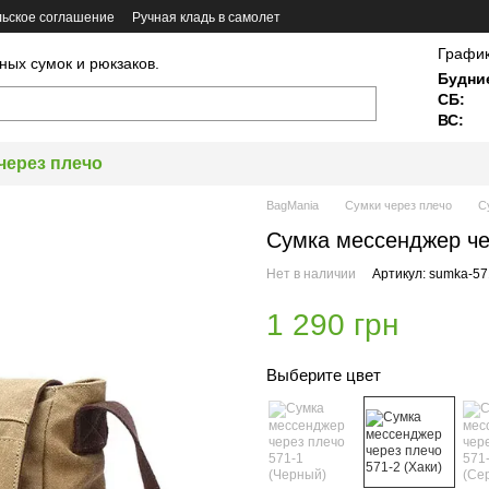
ьское соглашение
Ручная кладь в самолет
График
ных сумок и рюкзаков.
Будни
СБ:
ВС:
через плечо
BagMania
Сумки через плечо
С
Сумка мессенджер чер
Нет в наличии
Артикул: sumka-57
1 290 грн
Выберите цвет