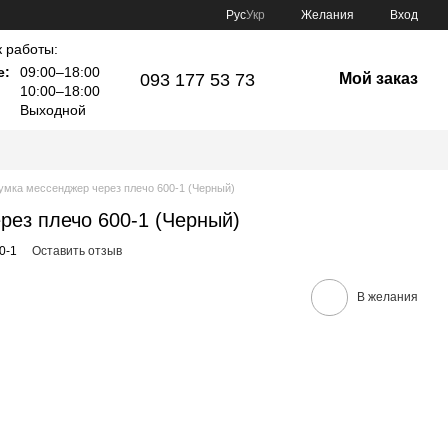
Рус
Укр
Желания
Вход
 работы:
е:
09:00–18:00
093 177 53 73
Мой заказ
10:00–18:00
Выходной
умка мессенджер через плечо 600-1 (Черный)
рез плечо 600-1 (Черный)
0-1
Оставить отзыв
В желания