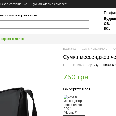
ьское соглашение
Ручная кладь в самолет
График
ных сумок и рюкзаков.
Будни
СБ:
ВС:
через плечо
BagMania
Сумки через плечо
С
Сумка мессенджер че
Нет в наличии
Артикул: sumka-60
750 грн
Выберите цвет