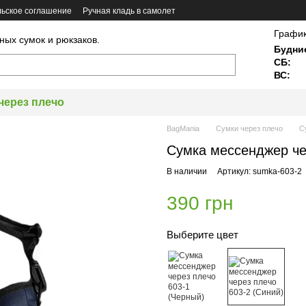
ьское соглашение
Ручная кладь в самолет
График
ных сумок и рюкзаков.
Будни
СБ:
ВС:
через плечо
BagMania
Сумки через плечо
С
Сумка мессенджер че
В наличии
Артикул: sumka-603-2
390 грн
Выберите цвет