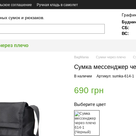
ьское соглашение
Ручная кладь в самолет
График
ных сумок и рюкзаков.
Будни
СБ:
ВС:
через плечо
BagMania
Сумки через плечо
С
Сумка мессенджер че
В наличии
Артикул: sumka-614-1
690 грн
Выберите цвет