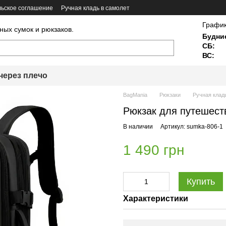
ьское соглашение
Ручная кладь в самолет
График
ных сумок и рюкзаков.
Будни
СБ:
ВС:
через плечо
BagMania
Рюкзаки
Ручная клад
Рюкзак для путешест
В наличии
Артикул: sumka-806-1
1 490 грн
Купить
Характеристики