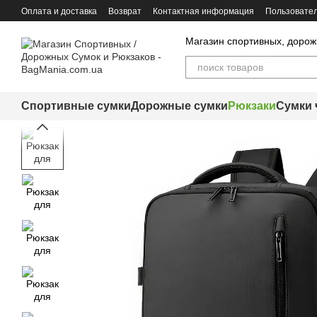
Перейти к основному контенту
Оплата и доставка
Возврат
Контактная информация
Пользовател
Магазин спортивных, дорож
Спортивные сумки
Дорожные сумки
Рюкзаки
Сумки 