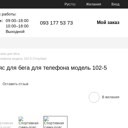
Рус
Укр
Желания
Вход
 работы:
е:
09:00–18:00
093 177 53 73
Мой заказ
10:00–18:00
Выходной
умки для бега
елефона модель 102-5 (Голубая)
яс для бега для телефона модель 102-5
Оставить отзыв
В желания