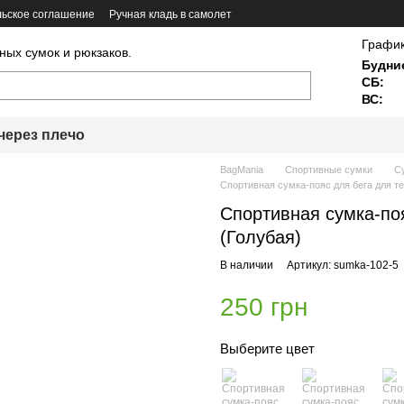
ьское соглашение
Ручная кладь в самолет
График
ных сумок и рюкзаков.
Будни
СБ:
ВС:
через плечо
BagMania
Спортивные сумки
С
Спортивная сумка-пояс для бега для т
Спортивная сумка-по
(Голубая)
В наличии
Артикул: sumka-102-5
250 грн
Выберите цвет