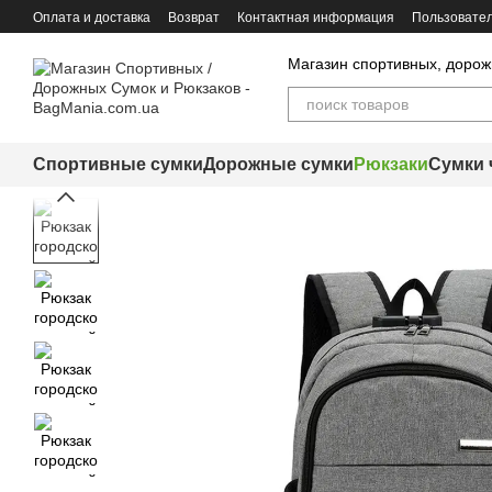
Перейти к основному контенту
Оплата и доставка
Возврат
Контактная информация
Пользовател
Магазин спортивных, дорож
Спортивные сумки
Дорожные сумки
Рюкзаки
Сумки 