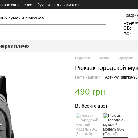
ьское соглашение
Ручная кладь в самолет
График
ных сумок и рюкзаков.
Будни
СБ:
ВС:
через плечо
BagMania
Рюкзаки
Городские
Рюкзак городской му
Нет в наличии
Артикул: sumka-90
490 грн
Выберите цвет