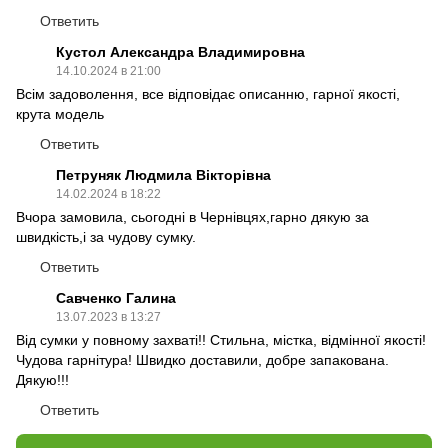
Ответить
Кустол Александра Владимировна
14.10.2024 в 21:00
Всім задоволення, все відповідає описанню, гарної якості,
крута модель
Ответить
Петруняк Людмила Вікторівна
14.02.2024 в 18:22
Вчора замовила, сьогодні в Чернівцях,гарно дякую за
швидкість,і за чудову сумку.
Ответить
Савченко Галина
13.07.2023 в 13:27
Від сумки у повному захваті!! Стильна, містка, відмінної якості!
Чудова гарнітура! Швидко доставили, добре запакована.
Дякую!!!
Ответить