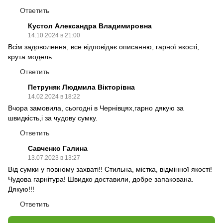
Ответить
Кустол Александра Владимировна
14.10.2024 в 21:00
Всім задоволення, все відповідає описанню, гарної якості,
крута модель
Ответить
Петруняк Людмила Вікторівна
14.02.2024 в 18:22
Вчора замовила, сьогодні в Чернівцях,гарно дякую за
швидкість,і за чудову сумку.
Ответить
Савченко Галина
13.07.2023 в 13:27
Від сумки у повному захваті!! Стильна, містка, відмінної якості!
Чудова гарнітура! Швидко доставили, добре запакована.
Дякую!!!
Ответить