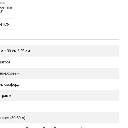
ится
см * 30 см * 25 см
литров
но-розовый
нь оксфорд
 грамм
ьшая (30-50 л)