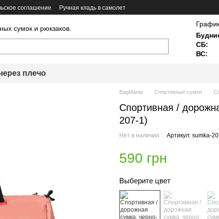
ьское соглашение
Ручная кладь в самолет
График
ных сумок и рюкзаков.
Будни
СБ:
ВС:
через плечо
BagMania
Спортивные сумки
Сп
Спортивная / дорожна
207-1)
Нет в наличии
Артикул: sumka-20
590 грн
Выберите цвет