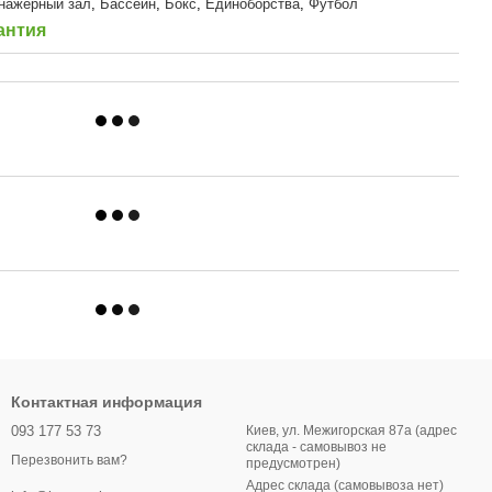
нажерный зал
,
Бассейн
,
Бокс
,
Единоборства
,
Футбол
антия
Контактная информация
093 177 53 73
Киев, ул. Межигорская 87а (адрес
склада - самовывоз не
Перезвонить вам?
предусмотрен)
Адрес склада (самовывоза нет)