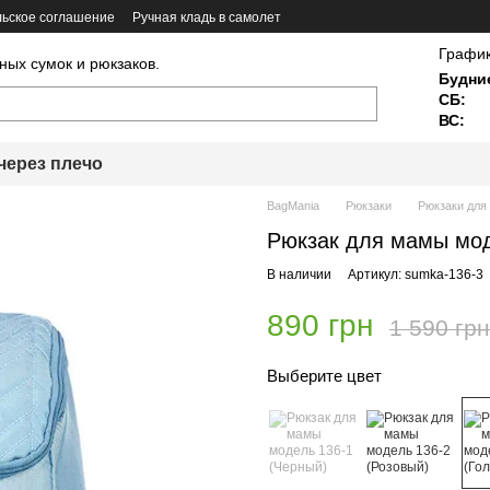
ьское соглашение
Ручная кладь в самолет
График
ных сумок и рюкзаков.
Будни
СБ:
ВС:
через плечо
BagMania
Рюкзаки
Рюкзаки для
Рюкзак для мамы мод
В наличии
Артикул: sumka-136-3
890 грн
1 590 грн
Выберите цвет