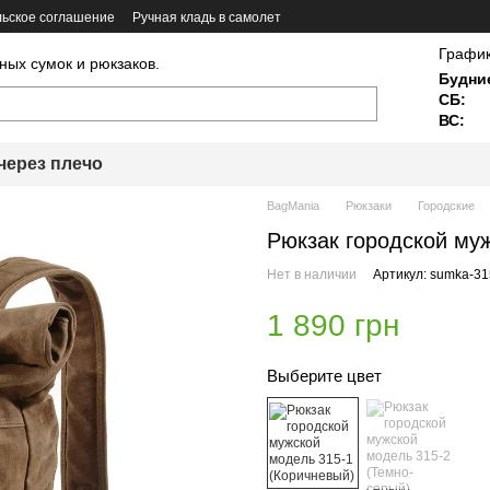
ьское соглашение
Ручная кладь в самолет
График
ных сумок и рюкзаков.
Будни
СБ:
ВС:
через плечо
BagMania
Рюкзаки
Городские
Рюкзак городской му
Нет в наличии
Артикул: sumka-31
1 890 грн
Выберите цвет