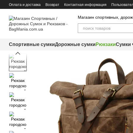
Перейти к основному контенту
Оплата и доставка
Возврат
Контактная информация
Пользовател
Магазин спортивных, дорож
Спортивные сумки
Дорожные сумки
Рюкзаки
Сумки 