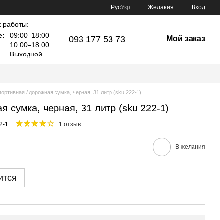
Рус
Укр
Желания
Вход
 работы:
е:
09:00–18:00
093 177 53 73
Мой заказ
10:00–18:00
Выходной
ортивная / дорожная сумка, черная, 31 литр (sku 222-1)
я сумка, черная, 31 литр (sku 222-1)
2-1
1 отзыв
В желания
ится