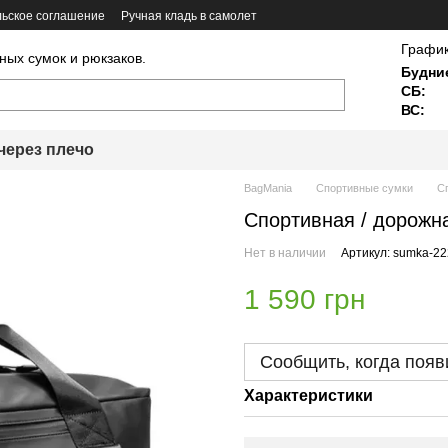
ьское соглашение
Ручная кладь в самолет
График
ных сумок и рюкзаков.
Будни
СБ:
ВС:
через плечо
BagMania
Спортивные сумки
Сп
Спортивная / дорожна
Нет в наличии
Артикул: sumka-22
1 590 грн
Сообщить, когда появ
Характеристики