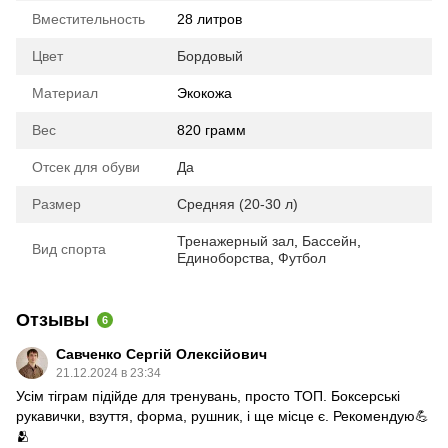
Вместительность
28 литров
Цвет
Бордовый
Материал
Экокожа
Вес
820 грамм
Отсек для обуви
Да
Размер
Средняя (20-30 л)
Тренажерный зал
,
Бассейн
,
Вид спорта
Единоборства
,
Футбол
Отзывы
6
Савченко Сергій Олексійович
21.12.2024 в 23:34
Усім тіграм підійде для тренувань, просто ТОП. Боксерські
рукавички, взуття, форма, рушник, і ще місце є. Рекомендую💪
🫂