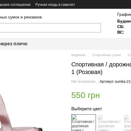
ьское соглашение
Ручная кладь в самолет
График
ных сумок и рюкзаков.
Будни
СБ:
ВС:
через плечо
BagMania
Спортивные сумки
С
Спортивная / дорожн
1 (Розовая)
Нет в наличии
Артикул: sumka-21
550 грн
Выберите цвет