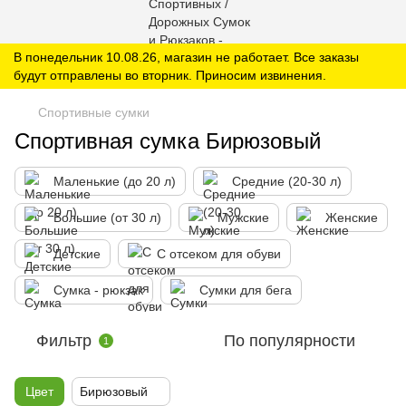
В понедельник 10.08.26, магазин не работает. Все заказы
будут отправлены во вторник. Приносим извинения.
Спортивные сумки
Спортивная сумка Бирюзовый
Маленькие (до 20 л)
Средние (20-30 л)
Большие (от 30 л)
Мужские
Женские
Детские
С отсеком для обуви
Сумка - рюкзак
Сумки для бега
Фильтр
По популярности
1
Цвет
Бирюзовый