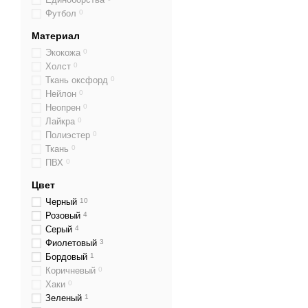
Футбол
0
Материал
Экокожа
0
Холст
0
Ткань оксфорд
0
Нейлон
0
Неопрен
0
Лайкра
0
Полиэстер
0
Ткань
0
ПВХ
0
Цвет
Черный
10
Розовый
4
Серый
4
Фиолетовый
3
Бордовый
1
Коричневый
0
Хаки
0
Зеленый
1