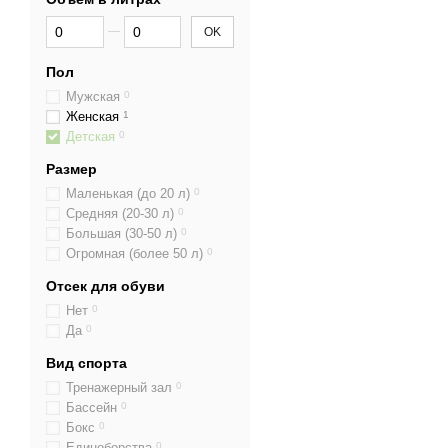
От Объем в литрах
До Объем в литрах
OK
Пол
Мужская
0
Женская
1
Детская
0
Размер
Маленькая (до 20 л)
0
Средняя (20-30 л)
0
Большая (30-50 л)
0
Огромная (более 50 л)
0
Отсек для обуви
Нет
0
Да
0
Вид спорта
Тренажерный зал
0
Бассейн
0
Бокс
0
Единоборства
0