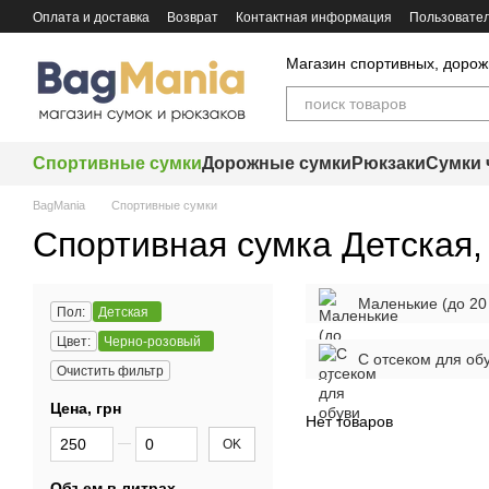
Перейти к основному контенту
Оплата и доставка
Возврат
Контактная информация
Пользовател
Магазин спортивных, дорож
Спортивные сумки
Дорожные сумки
Рюкзаки
Сумки 
BagMania
Спортивные сумки
Спортивная сумка Детская,
Маленькие (до 20
Пол:
Детская
Цвет:
Черно-розовый
С отсеком для об
Очистить фильтр
Цена, грн
Нет товаров
От Цена, грн
До Цена, грн
OK
Объем в литрах