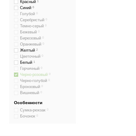
Красный
1
Синий
6
Голубой
0
Серебристый
0
Темно-серый
0
Бежевый
0
Бирюзовый
0
Оранжевый
0
Желтый
2
Цветочный
0
Белый
1
Горчичный
0
Черно-розовый
0
Черно-голубой
0
Бронзовый
0
Вишневый
0
Особенности
Сумка-рюкзак
0
Бочонок
0