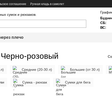
ьское соглашение
Ручная кладь в самолет
График
ных сумок и рюкзаков.
Будни
СБ:
ВС:
через плечо
 Черно-розовый
Со
 л)
Средние (20-30 л)
Большие (от 30 л)
уви
Сумка - рюкзак
Сумки для бега