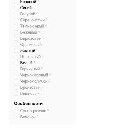
Красный
1
Синий
6
Голубой
0
Серебристый
0
Темно-серый
0
Бежевый
0
Бирюзовый
0
Оранжевый
0
Желтый
2
Цветочный
0
Белый
1
Горчичный
0
Черно-розовый
0
Черно-голубой
0
Бронзовый
0
Вишневый
0
Особенности
Сумка-рюкзак
0
Бочонок
0