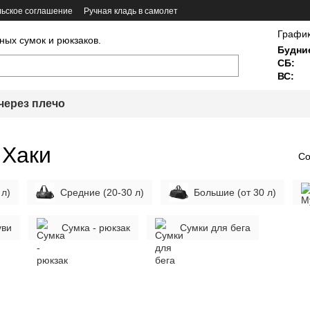
ьское соглашение
Ручная кладь в самолет
График
ных сумок и рюкзаков.
Будни
СБ:
ВС:
через плечо
 Хаки
Со
 л)
Средние (20-30 л)
Большие (от 30 л)
уви
Сумка - рюкзак
Сумки для бега