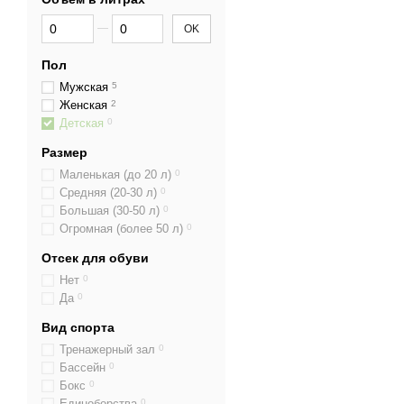
От Объем в литрах
До Объем в литрах
OK
Пол
Мужская
5
Женская
2
Детская
0
Размер
Маленькая (до 20 л)
0
Средняя (20-30 л)
0
Большая (30-50 л)
0
Огромная (более 50 л)
0
Отсек для обуви
Нет
0
Да
0
Вид спорта
Тренажерный зал
0
Бассейн
0
Бокс
0
Единоборства
0