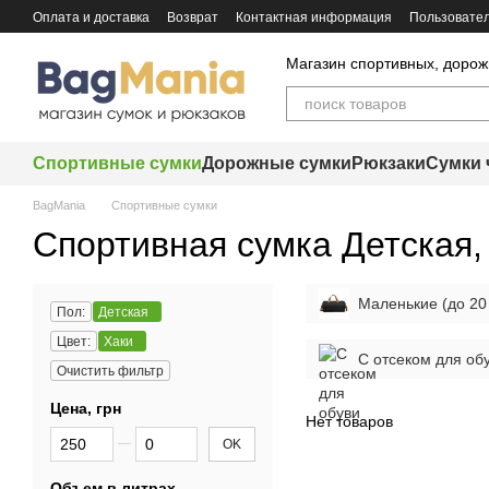
Перейти к основному контенту
Оплата и доставка
Возврат
Контактная информация
Пользовател
Магазин спортивных, дорож
Спортивные сумки
Дорожные сумки
Рюкзаки
Сумки 
BagMania
Спортивные сумки
Спортивная сумка Детская,
Маленькие (до 20
Пол:
Детская
Цвет:
Хаки
С отсеком для об
Очистить фильтр
Цена, грн
Нет товаров
От Цена, грн
До Цена, грн
OK
Объем в литрах