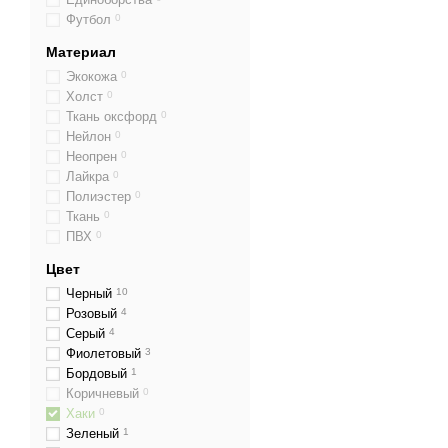
Футбол
0
Материал
Экокожа
0
Холст
0
Ткань оксфорд
0
Нейлон
0
Неопрен
0
Лайкра
0
Полиэстер
0
Ткань
0
ПВХ
0
Цвет
Черный
10
Розовый
4
Серый
4
Фиолетовый
3
Бордовый
1
Коричневый
0
Хаки
0
Зеленый
1